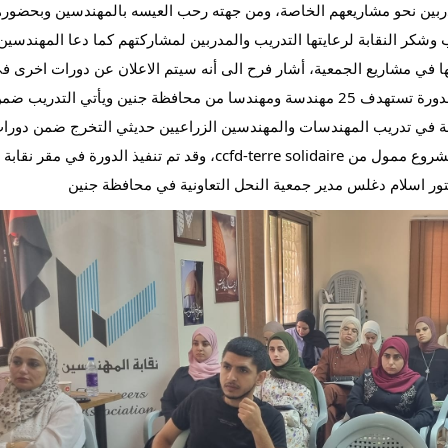
دربين نحو مشاريعهم الخاصة، ومن جهته رحب العيسه بالمهندسين وبحضور
شكر النقابة لرعايتها التدريب والمدربين لمشاركتهم كما دعا المهندسين
ها في مشاريع الجمعية، أشار فرح الى أنه سيتم الاعلان عن دورات اخرى ف
المحافظات كافة تلبي احتياجات السوق ويشار الى ان الدورة تستهدف 25 مهندسة ومهندسا من محافظة جنين ويأتي التدريب ض
ة في تدريب المهندسات والمهندسين الزراعيين حديثي التخرج ضمن دورا
متتالية سيتم تنفيذها بالشراكة مع النقابة، وذلك ضمن مشروع ممول من ccfd-terre solidaire، وقد تم تنفيذ الدورة في مقر نقابة
تور اسلام دغلس مدير جمعية النحل التعاونية في محافظة جنين