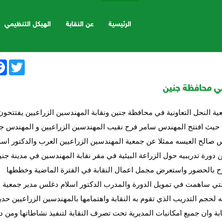
الرئيسية
عن النقابة
الهيكل التنظيمي
ok
Twitter
 في محافظة جنين
ية النحل التعاونية في محافظة جنين ونقابة المهندسين الزراعيين يفتتحون
، حيث افتتح المهندس سامر فرح نقيب المهندسين الزراعيين و المهندس ج
صالح العيسه ممثلا عن جمعية المهندسين الزراعيين العرب والدكتور اسل
ن
دورة تدريبيه حول الزراعة البيئية في مقر نقابة المهندسين في مدينة جني
فرح بالحضور واستعرض مجمل اعمال النقابة في الفترة الماضية وخططها
التي ساهمت في تمويل الدورة والمدرب الدكتور اسلام دغلس مدير جمعية ا
لحجم التدريب الذي تقوم به النقابة واهتمامها بالمهندسين الزراعيين حدي
بة وان جميع امكانيات المديرية تحت تصرف النقابة لتنفيذ نشاطاتها ومن د